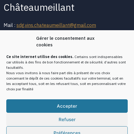
Châteaumeillant
Mail :
sdg.vins.chateaumeillant@gmail.com
Gérer le consentement aux
cookies
Les vignerons
L’histoire
Ce site internet utilise des cookies.
Certains sont indispensables
Les vins de
Le vignoble de
car utilisés à des fins de bon fonctionnement et de sécurité; d’autres sont
Châteaumeillant
Châteaumeillant
facultatifs.
Nous vous invitons à nous faire part dès à présent de vos choix
Visiter le vignoble de
Formulaire de contact
concernant le dépôt de ces cookies facultatifs sur votre terminal, soit en
les acceptant tous, soit en les refusant tous, soit en personnalisant votre
Châteaumeillant
choix par finalité
Accepter
Refuser
Mentions légales
Politique de protection des
données
Préférences