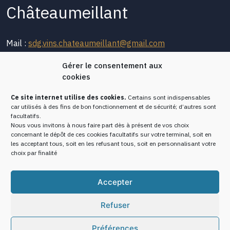
Châteaumeillant
Mail :
sdg.vins.chateaumeillant@gmail.com
Gérer le consentement aux
cookies
Les vignerons
L’histoire
Ce site internet utilise des cookies.
Certains sont indispensables
Les vins de
Le vignoble de
car utilisés à des fins de bon fonctionnement et de sécurité; d’autres sont
Châteaumeillant
Châteaumeillant
facultatifs.
Nous vous invitons à nous faire part dès à présent de vos choix
Visiter le vignoble de
Formulaire de contact
concernant le dépôt de ces cookies facultatifs sur votre terminal, soit en
les acceptant tous, soit en les refusant tous, soit en personnalisant votre
Châteaumeillant
choix par finalité
Accepter
Refuser
Mentions légales
Politique de protection des
données
Préférences